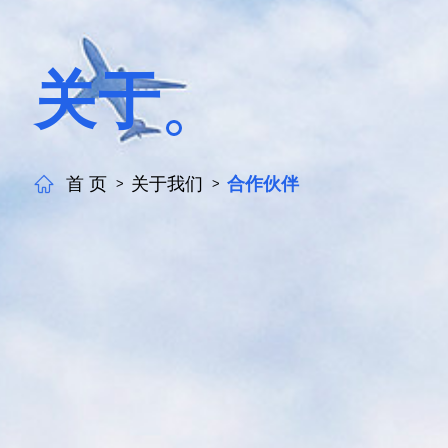
关于
首 页
关于我们
合作伙伴