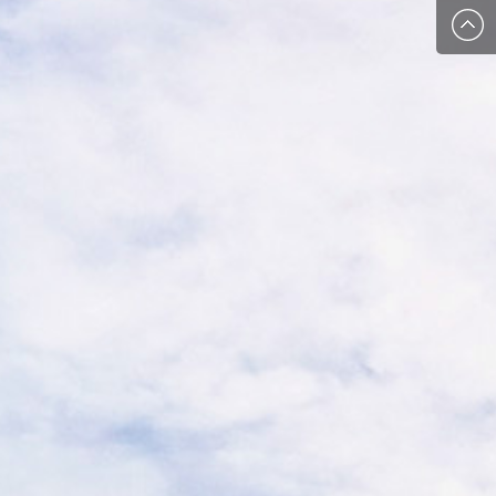
848880
service