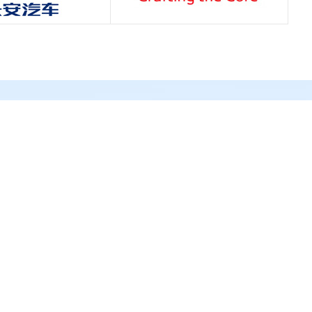
友情链接：
0755-84888002
邮箱：
service@hxskjsz.com
广东省深圳市龙华区福城街道福