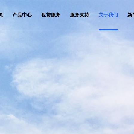
页
产品中心
租赁服务
服务支持
关于我们
新