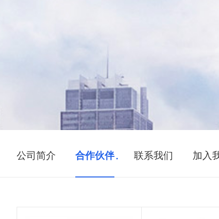
公司简介
合作伙伴
联系我们
加入