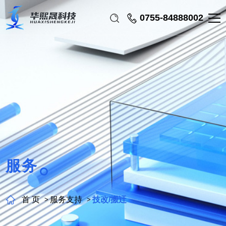
0755-84888002
服务
首 页
服务支持
技改/搬迀