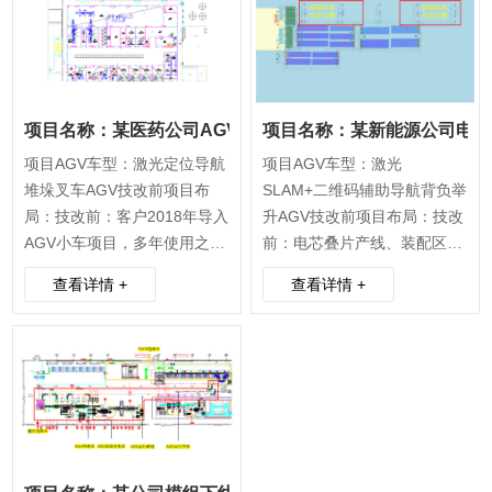
项目名称：某医药公司AGV运输项目
项目名称：某新能源公司电芯
项目AGV车型：激光定位导航
项目AGV车型：激光
堆垛叉车AGV技改前项目布
SLAM+二维码辅助导航背负举
局：技改前：客户2018年导入
升AGV技改前项目布局：技改
AGV小车项目，多年使用之后
前：电芯叠片产线、装配区提
出现叉车AGV本体损坏，AGV
升机以及缓存料架因生产调
查看详情 +
查看详情 +
配套自动充电设备运行故障常
整，产线与AGV对接口尺寸发
发。甲方对生产环境进行了修
生变化，现场AGV高度以及
整，原项目AGV运行环境已被
AGV运行路线不满足生产要
移除。 AGV控制系统损坏，
求，需要AGV端匹配项目进行
需要乙方根据生产工艺对AGV
升级。新增8台电芯叠片产
运行进行规划、实施。技改后
线，需要完成AGV完成自动运
项目布局：技改后：AGV车...
输规划以及实施。技改后项目
布局：技...