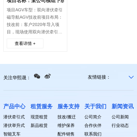
项目名称：某公司模组下线转运项目
项目AGV车型：双向潜伏牵引
磁导航AGV技改前项目布局：
技改前：客户2020年导入项
目，现场使用双向潜伏牵引式
AGV，执行下线模组运输至
查看详情 +
PACK产线上线任务。上下线
点位人工呼叫AGV执行运输任
务，AGV运行路线单一，效率
低下。技改后项目布局：技改
后：利旧现场硬件。根据甲方
友情链接：
关注华熙晟：
工艺要求，对AGV运行流程进
行调整，新增了模组测试区
域。...
产品中心
租赁服务
服务支持
关于我们
新闻资讯
潜伏牵引式
现货租赁
技改/搬迀
公司简介
公司新闻
潜伏举升式
新品租赁
维护保养
合作伙伴
行业动态
智能叉车
配件销售
联系我们