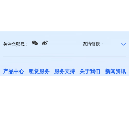
友情链接：
关注华熙晟：
产品中心
租赁服务
服务支持
关于我们
新闻资讯
潜伏牵引式
现货租赁
技改/搬迀
公司简介
公司新闻
潜伏举升式
新品租赁
维护保养
合作伙伴
行业动态
智能叉车
配件销售
联系我们
牵引式
回收服务
加入我们
充电站