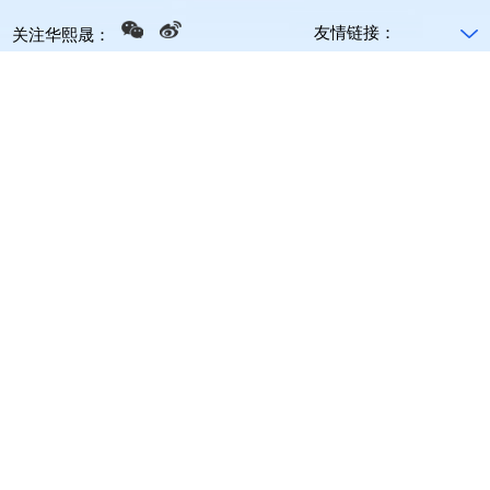
友情链接：
关注华熙晟：
产品中心
租赁服务
服务支持
关于我们
新闻资讯
潜伏牵引式
现货租赁
技改/搬迀
公司简介
公司新闻
潜伏举升式
新品租赁
维护保养
合作伙伴
行业动态
智能叉车
配件销售
联系我们
牵引式
回收服务
加入我们
充电站
0755-84888002
邮箱：
service@hxskjsz.com
广东省深圳市龙华区福城街道福民社区狮径路28号宏远科技园B1栋8
楼