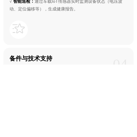
√
智能巡检：
通过车载IoT传感器实时监测设备状态（电压波
动、定位偏移等），生成健康报告。
备件与技术支持
04
本地化备件库 | 技能培训 | 人才输出
√
备件保障：
在客户厂区/属地设立AGV专用备件库（覆盖导航
模块、控制器、驱动电机、易损件等）；
√
技术赋能：
为客户维保人员提供AGV故障诊断、程序调试等
实战培训；
√
人才支援：
按需输送认证工程师参与客户日常运维，解决人
力短缺痛点。