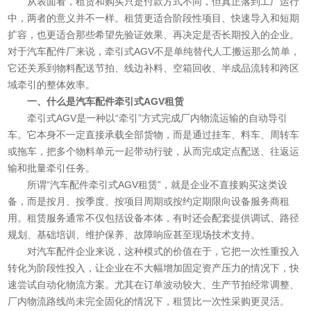
从表面看，租赁和购买只是付款方式不同，但真正落到工厂运行
中，两者的意义并不一样。租赁更适合阶段性项目、快速导入和短期
扩容，也更适合那些希望先验证效果、再决定是否长期投入的企业。
对于汽车配件厂来说，牵引式AGV不是单纯替代人工搬运那么简单，
它还关系到物料配送节拍、线边补料、空箱回收、半成品流转和跨区
域牵引的整体效率。
一、什么是汽车配件牵引式AGV租赁
牵引式AGV是一种以“牵引”方式完成厂内物流运输的自动导引
车。它本身不一定直接承载全部货物，而是通过挂车、料车、周转车
或拖车，把多个物料单元一起带动行驶，从而完成定点配送、往返运
输和批量牵引任务。
所谓“汽车配件牵引式AGV租赁”，就是企业不直接购买这类设
备，而是按月、按季度、按项目周期或按约定期限向设备服务商租
用。租赁服务通常不仅包括设备本体，有时还会配套提供调试、路径
规划、基础培训、维护保养、故障响应甚至现场技术支持。
对汽车配件企业来说，这种模式的价值在于，它把一次性重投入
转化为阶段性投入，让企业在不大幅增加固定资产压力的情况下，快
速尝试自动化物流方案。尤其在订单波动较大、生产节拍经常调整、
厂内物流路线尚未完全固化的情况下，租赁比一次性采购更灵活。