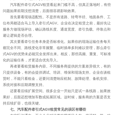
汽车配件牵引式AGV租赁看起来门槛不高，但真正落地时，有些
问题如果前期没想清楚，后面很容易影响效果。
首先要看现场适配性。不是所有道路、转弯半径、地面条件、工
位布局都适合马上导入牵引式AGV。企业在决定租赁之前，最好先让
服务方做现场评估，确认路线长度、通道宽度、牵引负载、停靠点和
避让逻辑是否合理。
其次要看牵引任务本身是否标准化。如果你的现场运输任务每天
都完全不同、路线变化非常频繁、临时插单多到难以管理，那么牵引
式AGV的优势未必能完全发挥出来。相反，那些高频、重复、可标准
化的运输任务，才更适合优先导入。
再者要看租赁服务内容。不同服务商提供的方案差异很大，有的
只提供设备，有的会提供调试、培训、维保和现场支持。企业在谈租
赁时，不能只看租金，还要问清楚响应机制、故障处理、备机安排、
系统对接和后期调整支持。
还要看后续扩展空间。很多企业一开始只是试一条线路，如果效
果好，后面还想增加车数或拓展区域。这时候，服务商的方案是否支
持后续扩容，也很关键。
七、汽车配件牵引式AGV租赁常见的误区有哪些