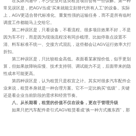
在实际沟通中，不少企业对这类租赁项目会有一些误解。第一种
常见误区是，把AGV当成“买来就能立刻替代所有人工”的设备。实际
上，AGV更适合替代标准化、重复性强的运输任务，而不是所有临时
调度工作都能马上交给它。
第二种误区是，只看设备，不看流程。很多项目效果不好，不是
因为车不行，而是因为现场流程没有同步梳理。比如停靠点设置不
清、料车标准不统一、交接方式混乱，这些都会让AGV运行效率大打
折扣。
第三种误区是，只比较租金高低。表面看某家报价低，似乎更划
算，但如果故障响应慢、技术支持弱、调试能力不足，后面带来的隐
性成本可能更高。
第四种误区是，认为租赁只是权宜之计。其实对很多汽车配件企
业来说，租赁本身就是一种合理方案。它不一定比购买“低级”，关键
还是看企业当前阶段的需求和经营节奏。
八、从长期看，租赁的价值不仅在设备，更在于管理升级
如果只把汽车配件牵引式AGV租赁看成“换一种方式搬东西”，那
就低估了它的价值。事实上，很多企业在导入牵引式AGV之后，最明
显的变化不只是少了几个人工搬运岗位，而是现场物流思路开始发生
变化。