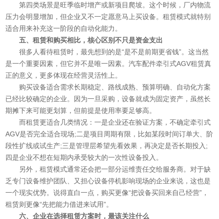
第四类场景是旺季临时增产或新项目爬坡。这个时候，厂内物流
压力会明显增加，但企业又不一定愿意马上买设备。租赁模式就特别
适合用来补充这一阶段的自动化能力。
五、租赁和购买相比，核心区别不只是资金支出
很多人看待租赁时，最先想到的是“是不是前期更省钱”。这当然
是一个重要因素，但它并不是唯一因素。汽车配件牵引式AGV租赁真
正的意义，更多体现在经营灵活性上。
购买设备适合需求长期稳定、路线成熟、预算明确、自动化方案
已经比较确定的企业。因为一旦采购，设备就成为固定资产，虽然长
期摊下来可能更划算，但前提是使用率要足够高。
而租赁更适合几类情况：一是企业还在验证方案，不确定牵引式
AGV是否完全适合现场;二是项目周期有限，比如某段时间订单大、阶
段性扩线或试生产;三是管理层希望先看效果，再决定是否长期投入;
四是企业不想在短期内承受较大的一次性设备投入。
另外，租赁模式通常还会把一部分运维责任交给服务商。对于缺
乏专门设备维护团队、又担心设备停机影响现场的企业来说，这也是
一个现实优势。说得直白一点，购买更像“把设备买回来自己经营”，
租赁则更像“先把能力借进来试用”。
六、企业在选择租赁方案时，最该关注什么