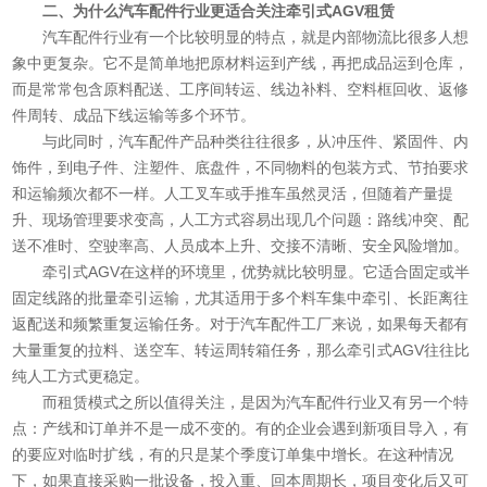
二、为什么汽车配件行业更适合关注牵引式AGV租赁
汽车配件行业有一个比较明显的特点，就是内部物流比很多人想
象中更复杂。它不是简单地把原材料运到产线，再把成品运到仓库，
而是常常包含原料配送、工序间转运、线边补料、空料框回收、返修
件周转、成品下线运输等多个环节。
与此同时，汽车配件产品种类往往很多，从冲压件、紧固件、内
饰件，到电子件、注塑件、底盘件，不同物料的包装方式、节拍要求
和运输频次都不一样。人工叉车或手推车虽然灵活，但随着产量提
升、现场管理要求变高，人工方式容易出现几个问题：路线冲突、配
送不准时、空驶率高、人员成本上升、交接不清晰、安全风险增加。
牵引式AGV在这样的环境里，优势就比较明显。它适合固定或半
固定线路的批量牵引运输，尤其适用于多个料车集中牵引、长距离往
返配送和频繁重复运输任务。对于汽车配件工厂来说，如果每天都有
大量重复的拉料、送空车、转运周转箱任务，那么牵引式AGV往往比
纯人工方式更稳定。
而租赁模式之所以值得关注，是因为汽车配件行业又有另一个特
点：产线和订单并不是一成不变的。有的企业会遇到新项目导入，有
的要应对临时扩线，有的只是某个季度订单集中增长。在这种情况
下，如果直接采购一批设备，投入重、回本周期长，项目变化后又可