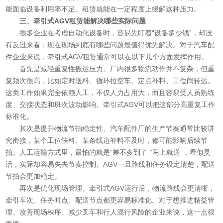
能面临设备利用率不足。租赁就能在一定程度上缓解这种压力。
三、牵引式AGV租赁能解决哪些实际问题
很多企业在考虑自动化设备时，容易先盯着“设备多少钱”，却没
有反过来看：现在现场到底有哪些问题最值得优先解决。对于汽车配
件企业来说，牵引式AGV租赁通常可以在以下几个方面发挥作用。
首先是减轻重复性搬运压力。厂内很多物流动作并不复杂，但重
复频次很高，比如定时送料、循环拉空车、定点补料、工位间转运。
这类工作如果完全依赖人工，不仅人力占用大，而且容易受人员熟练
度、交接状态和班次波动影响。牵引式AGV可以把这部分高重复工作
标准化。
其次是提升物流节拍稳定性。汽车配件厂的生产节奏通常比较讲
究衔接，某个工位缺料、某条线边补料不及时，都可能影响后续节
拍。人工运输方式里，最怕的就是“差不多到了”“马上就送”，看似灵
活，实际却容易失去节奏控制。AGV一旦路线和任务设定清楚，配送
节拍会更加稳定。
再次是优化现场管理。牵引式AGV运行后，物流路线会更清晰，
牵引车次、任务时点、配送节点都更容易标准化。对于想推进精益管
理、改善现场秩序、减少叉车和行人混行风险的企业来说，这一点很