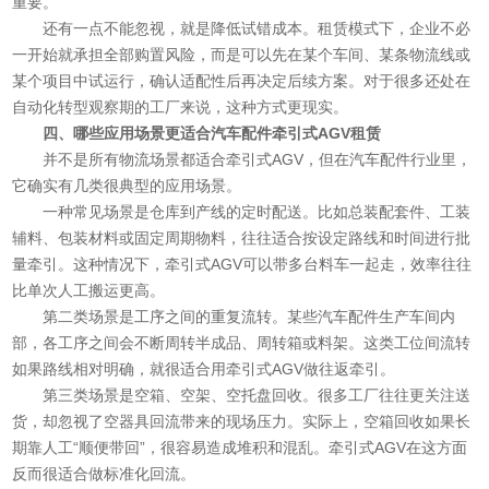
重要。
还有一点不能忽视，就是降低试错成本。租赁模式下，企业不必
一开始就承担全部购置风险，而是可以先在某个车间、某条物流线或
某个项目中试运行，确认适配性后再决定后续方案。对于很多还处在
自动化转型观察期的工厂来说，这种方式更现实。
四、哪些应用场景更适合汽车配件牵引式AGV租赁
并不是所有物流场景都适合牵引式AGV，但在汽车配件行业里，
它确实有几类很典型的应用场景。
一种常见场景是仓库到产线的定时配送。比如总装配套件、工装
辅料、包装材料或固定周期物料，往往适合按设定路线和时间进行批
量牵引。这种情况下，牵引式AGV可以带多台料车一起走，效率往往
比单次人工搬运更高。
第二类场景是工序之间的重复流转。某些汽车配件生产车间内
部，各工序之间会不断周转半成品、周转箱或料架。这类工位间流转
如果路线相对明确，就很适合用牵引式AGV做往返牵引。
第三类场景是空箱、空架、空托盘回收。很多工厂往往更关注送
货，却忽视了空器具回流带来的现场压力。实际上，空箱回收如果长
期靠人工“顺便带回”，很容易造成堆积和混乱。牵引式AGV在这方面
反而很适合做标准化回流。