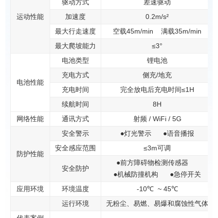
驱动方式
差速驱动
运动性能
加速度
0.2m/s²
最大行走速度
空载45m/min
满载35m/min
最大爬坡能力
≤3°
电池类型
锂电池
充电方式
侧充/地充
电池性能
充电时间
完全放电后充电时间≤1H
续航时间
8H
网络性能
通讯方式
射频 / WiFi / 5G
安全警示
●灯光警示
●语音播报
安全感应范围
≤3m可调
防护性能
●前方障碍物检测传感器
安全防护
●机械防撞机构
●急停开关
应用环境
环境温度
-10℃
~ 45℃
运行环境
无粉尘、易燃、易爆和腐蚀性气体