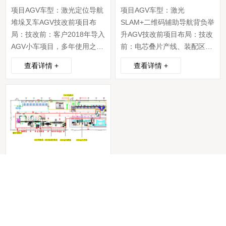
项目AGV车型：激光定位导航
项目AGV车型：激光
堆垛叉车AGV技改前项目布
SLAM+二维码辅助导航背负举
局：技改前：客户2018年导入
升AGV技改前项目布局：技改
AGV小车项目，多年使用之后
前：电芯叠片产线、装配区提
出现叉车AGV本体损坏，AGV
升机以及缓存料架因生产调
查看详情 +
查看详情 +
配套自动充电设备运行故障常
整，产线与AGV对接口尺寸发
发。甲方对生产环境进行了修
生变化，现场AGV高度以及
整，原项目AGV运行环境已被
AGV运行路线不满足生产要
移除。 AGV控制系统损坏，
求，需要AGV端匹配项目进行
需要乙方根据生产工艺对AGV
升级。新增8台电芯叠片产
运行进行规划、实施。技改后
线，需要完成AGV完成自动运
项目布局：技改后：AGV车...
输规划以及实施。技改后项目
布局：技...
项目名称：某公司模组下线转运项目
项目AGV车型：双向潜伏牵引
磁导航AGV技改前项目布局：
技改前：客户2020年导入项
目，现场使用双向潜伏牵引式
AGV，执行下线模组运输至