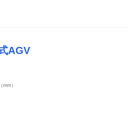
式AGV
3（mm）