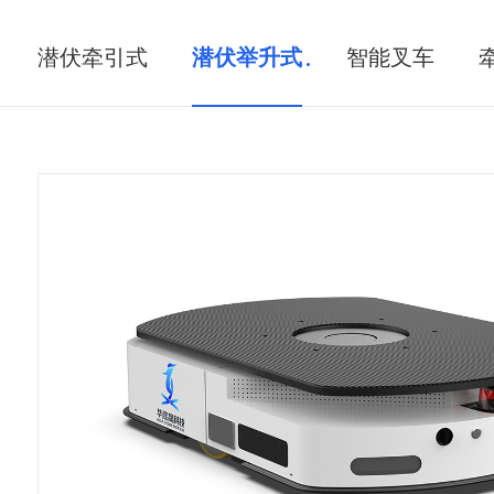
潜伏牵引式
潜伏举升式
智能叉车