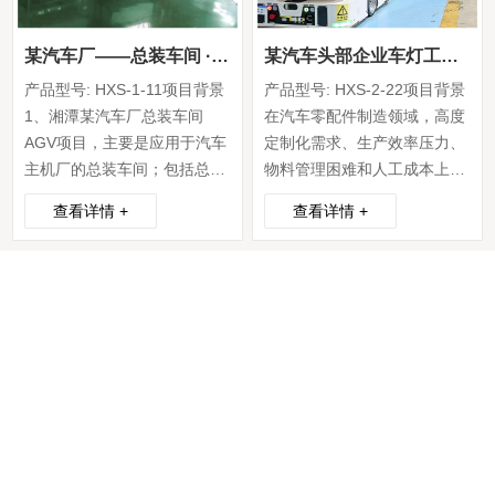
某汽车厂——总装车间 · SPS物料配送
某汽车头部企业车灯工厂——车灯工厂.元器件配送
产品型号: HXS-1-11项目背景
产品型号: HXS-2-22项目背景
1、湘潭某汽车厂总装车间
在汽车零配件制造领域，高度
AGV项目，主要是应用于汽车
定制化需求、生产效率压力、
主机厂的总装车间；包括总装
物料管理困难和人工成本上升
车间内饰一线、内饰二线、最
等难题是企业所面临的挑战。
查看详情 +
查看详情 +
终线、车门线；利用AGV的智
作为汽车行业头部企业的车灯
能转运，将SPS料车配送到各
工厂，此项目也急需引入自动
产线工位，并将空料车回收；
化搬运设备，以提高生产效
2、项目的难点概括：1）配送
率、降低成本并增强生产线灵
频率要求高 ...
活性。AGV/AMR作为一种自
动化搬运解决方案，能够满足
其物料...
某汽车厂——总装车间·SPS物料配送项目
产品型号: HXS-2-23项目背景
1、宁波某汽车厂座椅装配车